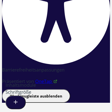
Barrierefreiheitsanpassungen
Präsentiert von
OneTap
Inhaltsmodule
Schriftgröße
Werkzeugleiste ausblenden