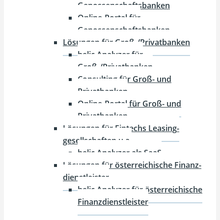
Genossenschaftsbanken
Online-Portal für
Genossenschaftsbanken
Lösungen für Groß-/Privat­banken
helic Analyzer für
Groß-/Privatbanken
Consulting für Groß- und
Privatbanken
Online-Portal für Groß- und
Privatbanken
Lösungen für Fintechs Leasing­
gesellschaften u.a.
helic Analyzer als SaaS
Lösungen für öster­reichische Finanz­
dienstleister
helic Analyzer für öster­reichische
Finanz­dienst­leister